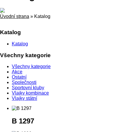
Úvodní strana
»
Katalog
Katalog
Katalog
Všechny kategorie
Všechny kategorie
Akce
Ostatní
Společnosti
Sportovní kluby
Vlajky kombinace
Vlajky státní
B 1297