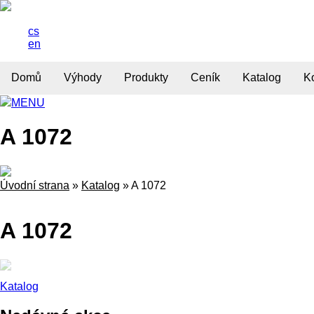
cs
en
Domů
Výhody
Produkty
Ceník
Katalog
K
MENU
A 1072
Úvodní strana
»
Katalog
»
A 1072
A 1072
Katalog