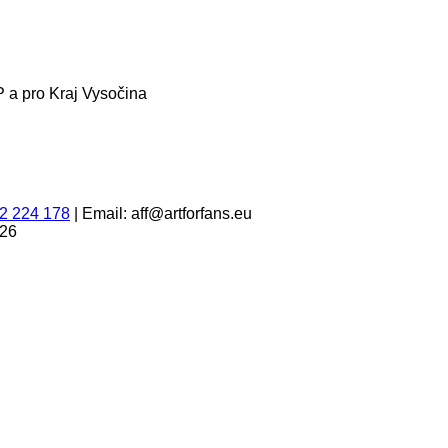
 a pro Kraj Vysočina
2 224 178
|
Email: aff@artforfans.eu
026