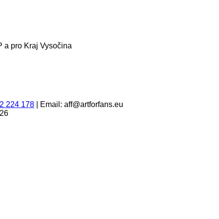
 a pro Kraj Vysočina
2 224 178
|
Email: aff@artforfans.eu
026