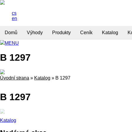
cs
en
Domů
Výhody
Produkty
Ceník
Katalog
K
MENU
B 1297
Úvodní strana
»
Katalog
»
B 1297
B 1297
Katalog