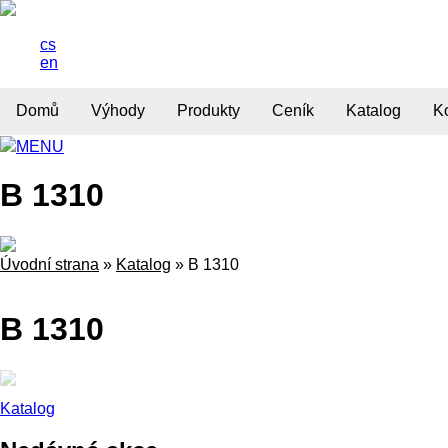
cs
en
Domů
Výhody
Produkty
Ceník
Katalog
K
MENU
B 1310
Úvodní strana
»
Katalog
»
B 1310
B 1310
Katalog