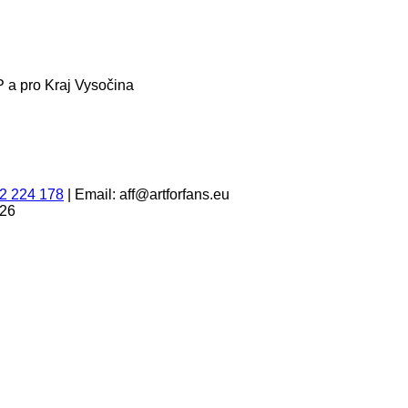
 a pro Kraj Vysočina
2 224 178
|
Email: aff@artforfans.eu
026