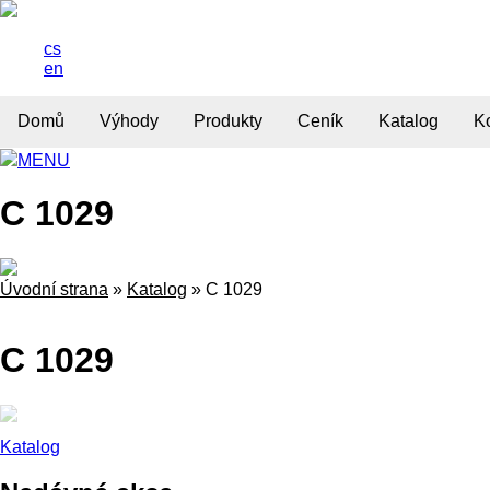
cs
en
Domů
Výhody
Produkty
Ceník
Katalog
K
MENU
C 1029
Úvodní strana
»
Katalog
»
C 1029
C 1029
Katalog