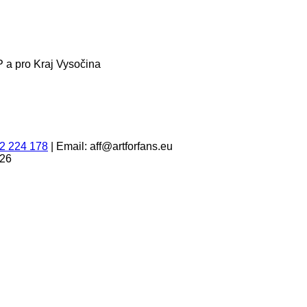
 a pro Kraj Vysočina
2 224 178
|
Email: aff@artforfans.eu
026