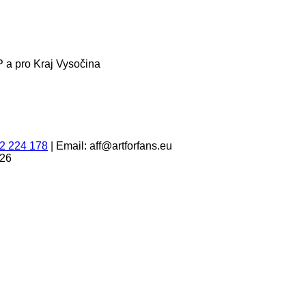
 a pro Kraj Vysočina
2 224 178
|
Email: aff@artforfans.eu
026