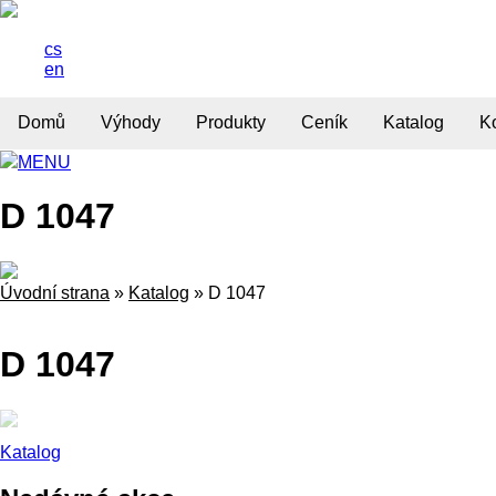
cs
en
Domů
Výhody
Produkty
Ceník
Katalog
K
MENU
D 1047
Úvodní strana
»
Katalog
»
D 1047
D 1047
Katalog