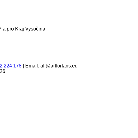
 a pro Kraj Vysočina
2 224 178
|
Email: aff@artforfans.eu
026