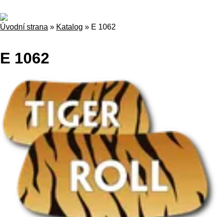
Úvodní strana
»
Katalog
»
E 1062
E 1062