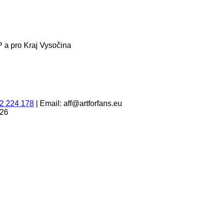
 a pro Kraj Vysočina
2 224 178
|
Email: aff@artforfans.eu
026