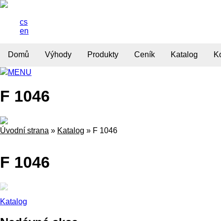
cs
en
Domů
Výhody
Produkty
Ceník
Katalog
K
MENU
F 1046
Úvodní strana
»
Katalog
»
F 1046
F 1046
Katalog