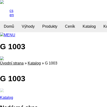
cs
en
Domů
Výhody
Produkty
Ceník
Katalog
K
MENU
G 1003
Úvodní strana
»
Katalog
»
G 1003
G 1003
Katalog