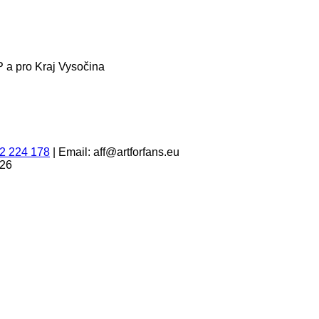
 a pro Kraj Vysočina
2 224 178
|
Email: aff@artforfans.eu
026